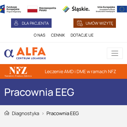
DLA PACJENTA
UMÓW WIZYTĘ
O NAS
CENNIK
DOTACJE UE
Leczenie AMD i DME w ramach NFZ
Pracownia EEG
Diagnostyka
Pracownia EEG
Głowna strona serwisu