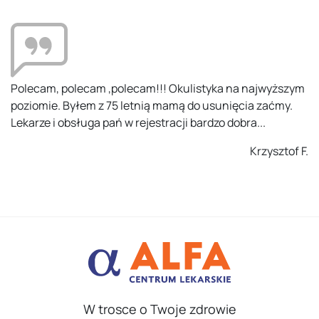
kulistyka na najwyższym
Kompetentni ludzie, na odpowied
ą do usunięcia zaćmy.
potraktowany z uwagą i zaangaż
ji bardzo dobra...
przy rejestracji nie było. Polecam.
Krzysztof F.
W trosce o Twoje zdrowie