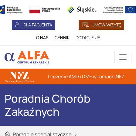
DLA PACJENTA
UMÓW WIZYTĘ
O NAS
CENNIK
DOTACJE UE
Leczenie AMD i DME w ramach NFZ
Poradnia Chorób
Zakaźnych
Poradnie specjalistyczne
Głowna strona serwisu