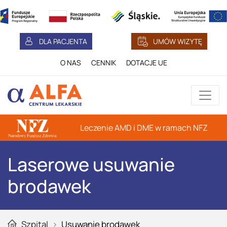
DLA PACJENTA
UMÓW WIZYTĘ
O NAS
CENNIK
DOTACJE UE
Leczenie AMD i DME w ramach NFZ
Laserowe usuwanie
brodawek
Szpital
Usuwanie brodawek
Głowna strona serwisu