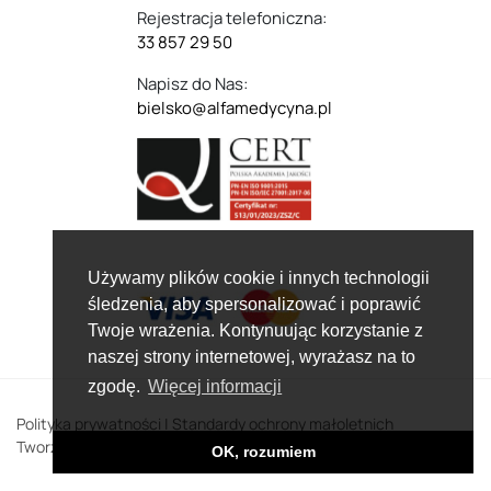
Rejestracja telefoniczna:
33 857 29 50
Napisz do Nas:
bielsko@alfamedycyna.pl
Używamy plików cookie i innych technologii
śledzenia, aby spersonalizować i poprawić
Twoje wrażenia. Kontynuując korzystanie z
naszej strony internetowej, wyrażasz na to
zgodę.
Więcej informacji
Polityka prywatności
|
Standardy ochrony małoletnich
Tworzenie stron www:
Data Quest | CMS TYPO3
OK, rozumiem