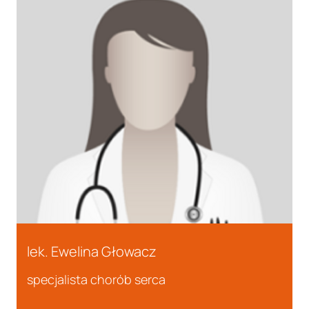
lek. Ewelina Głowacz
specjalista chorób serca