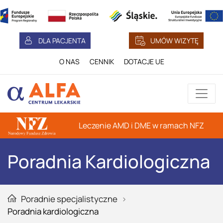
DLA PACJENTA
UMÓW WIZYTĘ
O NAS
CENNIK
DOTACJE UE
Leczenie AMD i DME w ramach NFZ
Poradnia Kardiologiczna
Poradnie specjalistyczne
Głowna strona serwisu
Poradnia kardiologiczna