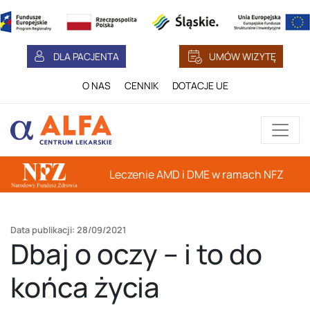
DLA PACJENTA
UMÓW WIZYTĘ
O NAS
CENNIK
DOTACJE UE
Leczenie AMD i DME w ramach NFZ
Data publikacji: 28/09/2021
Dbaj o oczy – i to do
końca życia