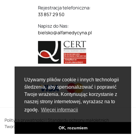
Rejestracja telefoniczna:
33 857 29 50
Napisz do Nas:
bielsko@alfamedycyna.pl
Używamy plików cookie i innych technologii
śledzenia, aby spersonalizować i poprawić
Twoje wrażenia. Kontynuując korzystanie z
naszej strony internetowej, wyrażasz na to
zgodę.
Więcej informacji
Polityka prywatności
|
Standardy ochrony małoletnich
Tworzenie stron www:
Data Quest | CMS TYPO3
OK, rozumiem