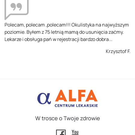
 na najwyższym
Kompetentni ludzie, na odpowiednim miejs
ięcia zaćmy.
potraktowany z uwagą i zaangażowaniem. 
obra...
przy rejestracji nie było. Polecam.
Krzysztof F.
W trosce o Twoje zdrowie