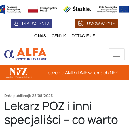
DLA PACJENTA
UMÓW WIZYTĘ
O NAS
CENNIK
DOTACJE UE
Leczenie AMD i DME w ramach NFZ
Data publikacji: 25/08/2025
Lekarz POZ i inni
specjaliści – co warto