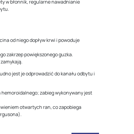
y w błonnik, regularne nawadnianie
bytu.
ina od niego dopływ krwi i powoduje
ego zakrzep powiększonego guzka.
i zamykają.
trudno jest je odprowadzić do kanału odbytu i
ra hemoroidalnego; zabieg wykonywany jest
awieniem otwartych ran, co zapobiega
ergusona).