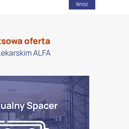
Wróć
ksowa oferta
 Lekarskim ALFA
tualny Spacer