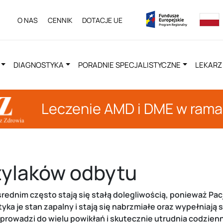
O NAS
CENNIK
DOTACJE UE
DIAGNOSTYKA
PORADNIE SPECJALISTYCZNE
LEKARZ
Leczenie AMD i DME w ram
żylaków odbytu
średnim często stają się stałą dolegliwością, ponieważ Pac
yka je stan zapalny i stają się nabrzmiałe oraz wypełniają 
 prowadzi do wielu powikłań i skutecznie utrudnia codzien