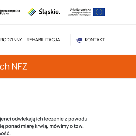
 RODZINNY
REHABILITACJA
KONTAKT
ach NFZ
jenci odwlekają ich leczenie z powodu
się ponad miarę krwią, mówimy o tzw.
ność.