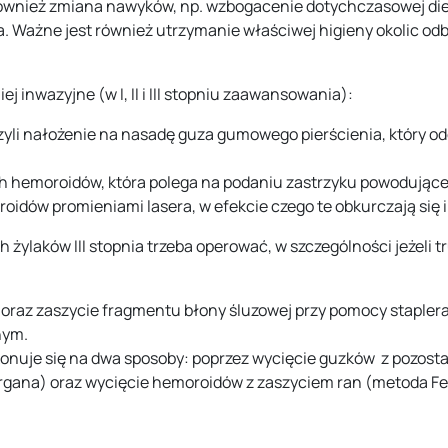
wnież zmiana nawyków, np. wzbogacenie dotychczasowej diet
 Ważne jest również utrzymanie właściwej higieny okolic od
j inwazyjne (w I, II i III stopniu zaawansowania):
li nałożenie na nasadę guza gumowego pierścienia, który odc
ch hemoroidów, która polega na podaniu zastrzyku powodując
roidów promieniami lasera, w efekcie czego te obkurczają się 
ch żylaków III stopnia trzeba operować, w szczególności jeżeli 
 oraz zaszycie fragmentu błony śluzowej przy pomocy staple
nym.
konuje się na dwa sposoby: poprzez wycięcie guzków z pozost
rgana) oraz wycięcie hemoroidów z zaszyciem ran (metoda F