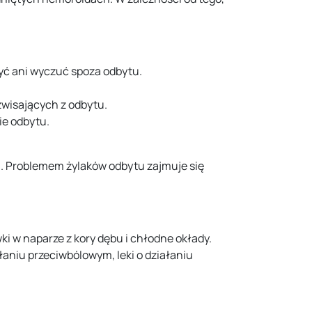
zyć ani wyczuć spoza odbytu.
 zwisających z odbytu.
nie odbytu.
. Problemem żylaków odbytu zajmuje się
ki w naparze z kory dębu i chłodne okłady.
łaniu przeciwbólowym, leki o działaniu