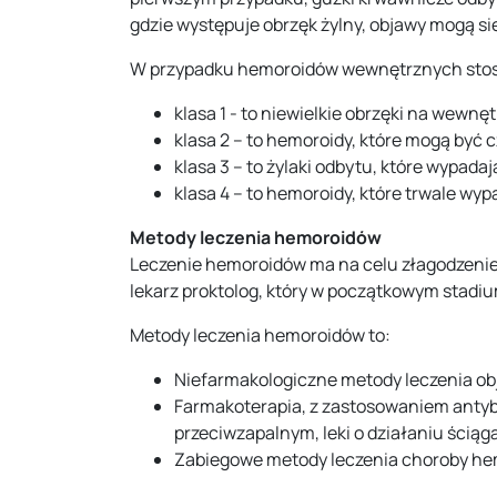
gdzie występuje obrzęk żylny, objawy mogą się
W przypadku hemoroidów wewnętrznych stosuj
klasa 1 - to niewielkie obrzęki na wewn
klasa 2 – to hemoroidy, które mogą być 
klasa 3 – to żylaki odbytu, które wypad
klasa 4 – to hemoroidy, które trwale wy
Metody leczenia hemoroidów
Leczenie hemoroidów ma na celu złagodzenie
lekarz proktolog, który w początkowym stadiu
Metody leczenia hemoroidów to:
Niefarmakologiczne metody leczenia obja
Farmakoterapia, z zastosowaniem antybio
przeciwzapalnym, leki o działaniu ściąg
Zabiegowe metody leczenia choroby hem