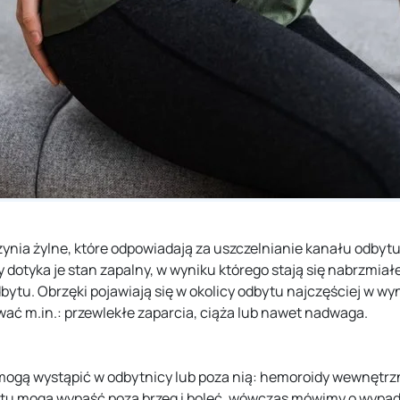
ynia żylne, które odpowiadają za uszczelnianie kanału odbytu
 dotyka je stan zapalny, w wyniku którego stają się nabrzmiałe
tu. Obrzęki pojawiają się w okolicy odbytu najczęściej w wy
ać m.in.: przewlekłe zaparcia, ciąża lub nawet nadwaga.
 mogą wystąpić w odbytnicy lub poza nią: hemoroidy wewnętrz
tu mogą wypaść poza brzeg i boleć, wówczas mówimy o wypad