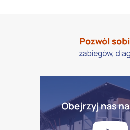
Pozwól sobi
zabiegów, diag
Obejrzyj nas na