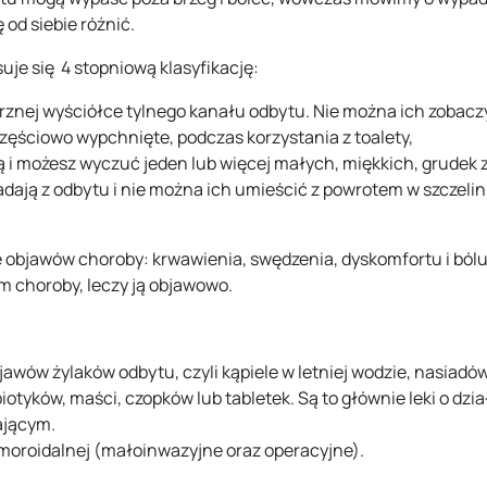
 od siebie różnić.
e się 4 stopniową klasyfikację:
ętrznej wyściółce tylnego kanału odbytu. Nie można ich zobac
częściowo wypchnięte, podczas korzystania z toalety,
ają i możesz wyczuć jeden lub więcej małych, miękkich, grudek
padają z odbytu i nie można ich umieścić z powrotem w szczeli
 objawów choroby: krwawienia, swędzenia, dyskomfortu i bólu
m choroby, leczy ją objawowo.
wów żylaków odbytu, czyli kąpiele w letniej wodzie, nasiadów
tyków, maści, czopków lub tabletek. Są to głównie leki o dzia
ającym.
oroidalnej (małoinwazyjne oraz operacyjne).