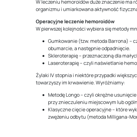
W leczeniu hemoroidów duże znaczenie ma ró
organizmu i umiarkowana aktywność fizyczna.
Operacyjne leczenie hemoroidów
W pierwszej kolejności wybiera się metody mnie
Gumkowanie (tzw. metoda Barrona) – czy
obumarcie, a następnie odpadnięcie.
Skleroterapię – przeznaczoną dla mały
Laseroterapię – czyli naświetlanie hemo
Żylaki IV stopnia i niektóre przypadki większy
towarzyszy im krwawienie. Wyróżniamy:
Metodę Longo – czyli okrężne usunięcie
przy znieczuleniu miejscowym lub ogól
Klasyczne cięcie operacyjne – które wy
zwężeniu odbytu (metoda Milligana-Mo