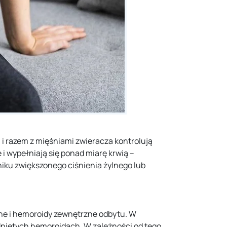
 i razem z mięśniami zwieracza kontrolują
 i wypełniają się ponad miarę krwią –
niku zwiększonego ciśnienia żylnego lub
ne i hemoroidy zewnętrzne odbytu. W
niętych hemoroidach. W zależności od tego,