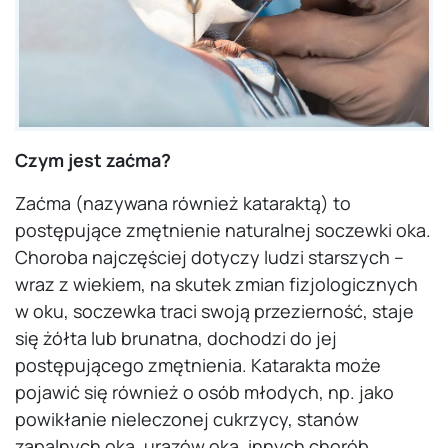
Czym jest zaćma?
Zaćma (nazywana również kataraktą) to
postępujące zmętnienie naturalnej soczewki oka.
Choroba najczęściej dotyczy ludzi starszych –
wraz z wiekiem, na skutek zmian fizjologicznych
w oku, soczewka traci swoją przezierność, staje
się żółta lub brunatna, dochodzi do jej
postępującego zmętnienia. Katarakta może
pojawić się również o osób młodych, np. jako
powikłanie nieleczonej cukrzycy, stanów
zapalnych oka, urazów oka, innych chorób