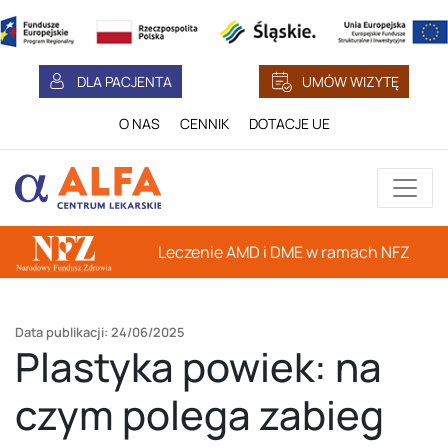
DLA PACJENTA
UMÓW WIZYTĘ
O NAS
CENNIK
DOTACJE UE
Leczenie AMD i DME w ramach NFZ
Data publikacji: 24/06/2025
Plastyka powiek: na
czym polega zabieg