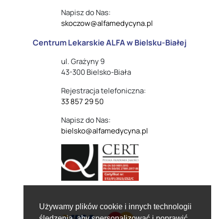
Napisz do Nas:
skoczow@alfamedycyna.pl
Centrum Lekarskie ALFA w Bielsku-Białej
ul. Grażyny 9
43-300 Bielsko-Biała
Rejestracja telefoniczna:
33 857 29 50
Napisz do Nas:
bielsko@alfamedycyna.pl
Używamy plików cookie i innych technologii
śledzenia, aby spersonalizować i poprawić