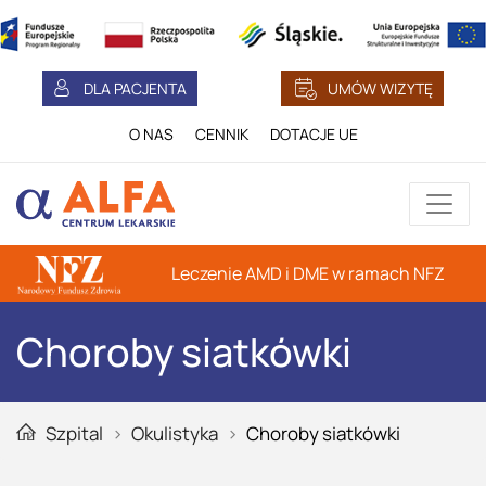
DLA PACJENTA
UMÓW WIZYTĘ
O NAS
CENNIK
DOTACJE UE
Leczenie AMD i DME w ramach NFZ
Choroby siatkówki
Szpital
Okulistyka
Choroby siatkówki
Głowna strona serwisu