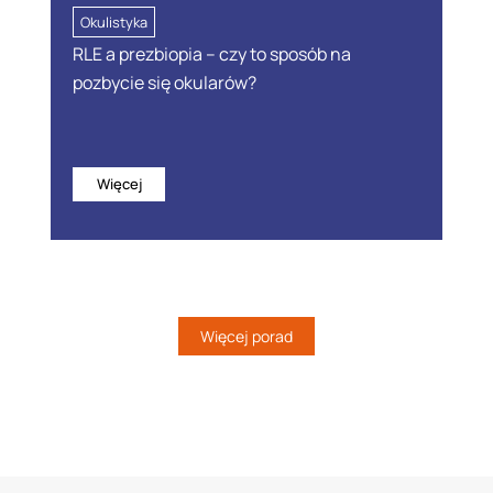
Okulistyka
RLE a prezbiopia – czy to sposób na
pozbycie się okularów?
Więcej
Więcej porad