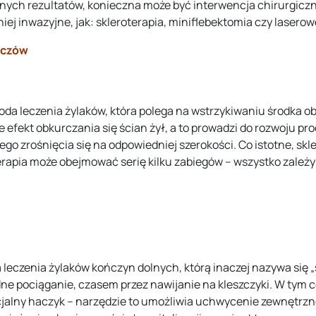
anych rezultatów, konieczna może być interwencja chirurgiczna
mniej inwazyjne, jak: skleroterapia, miniflebektomia czy laser
koczów
da leczenia żylaków, która polega na wstrzykiwaniu środka obl
fekt obkurczania się ścian żył, a to prowadzi do rozwoju pr
go zrośnięcia się na odpowiedniej szerokości. Co istotne, skl
erapia może obejmować serię kilku zabiegów – wszystko zależy w
leczenia żylaków kończyn dolnych, którą inaczej nazywa się 
e pociąganie, czasem przez nawijanie na kleszczyki. W tym 
jalny haczyk – narzędzie to umożliwia uchwycenie zewnętrznej