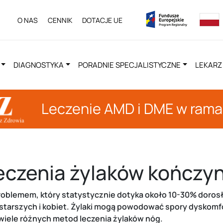
O NAS
CENNIK
DOTACJE UE
DIAGNOSTYKA
PORADNIE SPECJALISTYCZNE
LEKARZ
Leczenie AMD i DME w ram
leczenia żylaków kończy
blemem, który statystycznie dotyka około 10-30% dorosłe
b starszych i kobiet. Żylaki mogą powodować spory dyskomf
e wiele różnych metod leczenia żylaków nóg.