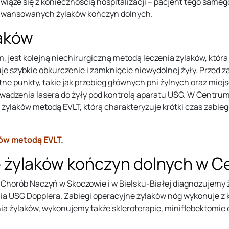
e wiąże się z koniecznością hospitalizacji – pacjent tego sam
aawansowanych żylaków kończyn dolnych.
laków
, jest kolejną niechirurgiczną metodą leczenia żylaków, która
e szybkie obkurczenie i zamknięcie niewydolnej żyły. Przed 
otne punkty, takie jak przebieg głównych pni żylnych oraz mi
wadzenia lasera do żyły pod kontrolą aparatu USG. W Centrum
aków metodą EVLT, którą charakteryzuje krótki czas zabiegu, 
ów metodą EVLT
.
 żylaków kończyn dolnych w C
Chorób Naczyń w Skoczowie i w Bielsku-Białej diagnozujemy ż
ia USG Dopplera. Zabiegi operacyjne żylaków nóg wykonuje z 
a żylaków, wykonujemy także skleroterapie, miniflebektomie