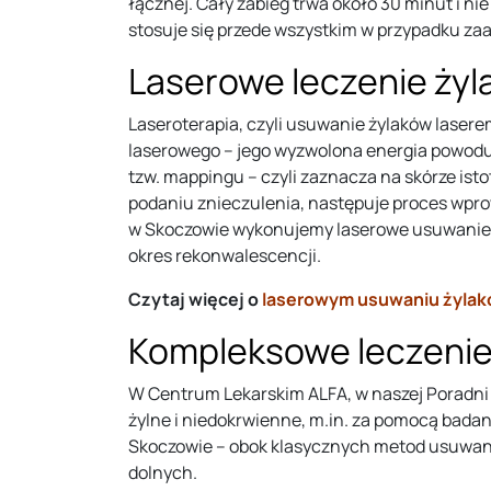
łącznej. Cały zabieg trwa około 30 minut i ni
stosuje się przede wszystkim w przypadku z
Laserowe leczenie ży
Laseroterapia, czyli usuwanie żylaków laserem
laserowego – jego wyzwolona energia powoduj
tzw. mappingu – czyli zaznacza na skórze ist
podaniu znieczulenia, następuje proces wpro
w Skoczowie wykonujemy laserowe usuwanie żyl
okres rekonwalescencji.
Czytaj więcej o
laserowym usuwaniu żylak
Kompleksowe leczenie
W Centrum Lekarskim ALFA, w naszej Poradni 
żylne i niedokrwienne, m.in. za pomocą badan
Skoczowie – obok klasycznych metod usuwani
dolnych.