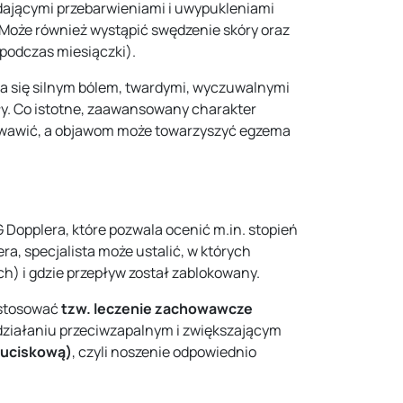
lądającymi przebarwieniami i uwypukleniami
. Może również wystąpić swędzenie skóry oraz
 podczas miesiączki).
ia się silnym bólem, twardymi, wyczuwalnymi
ły. Co istotne, zaawansowany charakter
 krwawić, a objawom może towarzyszyć egzema
opplera, które pozwala ocenić m.in. stopień
a, specjalista może ustalić, w których
ch) i gdzie przepływ został zablokowany.
astosować
tzw. leczenie zachowawcze
 działaniu przeciwzapalnym i zwiększającym
 uciskową)
, czyli noszenie odpowiednio