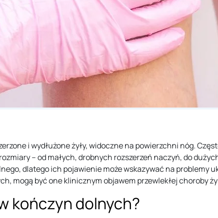
szerzone i wydłużone żyły, widoczne na powierzchni nóg. Częst
rozmiary – od małych, drobnych rozszerzeń naczyń, do dużych
ylnego, dlatego ich pojawienie może wskazywać na problemy u
h, mogą być one klinicznym objawem przewlekłej choroby ży
ów kończyn dolnych?