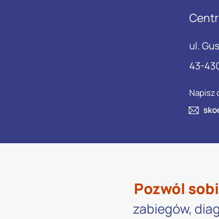
Centr
ul. Gu
43-43
Napisz 
sko
Pozwól sobi
zabiegów, diag