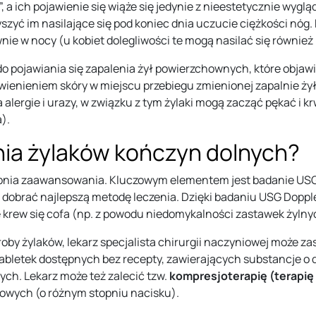
, a ich pojawienie się wiąże się jedynie z nieestetycznie wyg
yszyć im nasilające się pod koniec dnia uczucie ciężkości nóg
nie w nocy (u kobiet dolegliwości te mogą nasilać się również
 pojawiania się zapalenia żył powierzchownych, które objaw
ienieniem skóry w miejscu przebiegu zmienionej zapalnie ży
 alergie i urazy, w związku z tym żylaki mogą zacząć pękać i
).
nia żylaków kończyn dolnych?
opnia zaawansowania. Kluczowym elementem jest badanie USG D
dobrać najlepszą metodę leczenia. Dzięki badaniu USG Doppler
ie krew się cofa (np. z powodu niedomykalności zastawek żylny
by żylaków, lekarz specjalista chirurgii naczyniowej może z
 tabletek dostępnych bez recepty, zawierających substancje o
ych. Lekarz może też zalecić tzw.
kompresjoterapię (terapię
owych (o różnym stopniu nacisku).