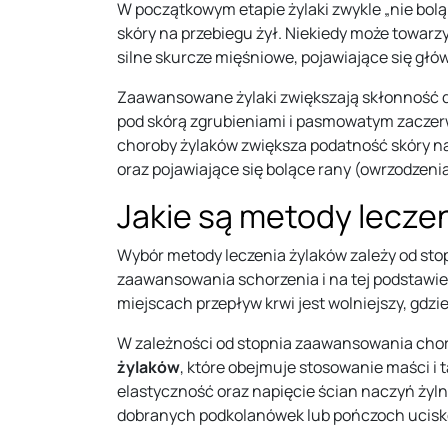
W początkowym etapie żylaki zwykle „nie bolą”
skóry na przebiegu żył. Niekiedy może towarz
silne skurcze mięśniowe, pojawiające się głów
Zaawansowane żylaki zwiększają skłonność do
pod skórą zgrubieniami i pasmowatym zaczerw
choroby żylaków zwiększa podatność skóry na
oraz pojawiające się bolące rany (owrzodzenia
Jakie są metody lecze
Wybór metody leczenia żylaków zależy od st
zaawansowania schorzenia i na tej podstawie 
miejscach przepływ krwi jest wolniejszy, gdz
W zależności od stopnia zaawansowania choro
żylaków
, które obejmuje stosowanie maści i
elastyczność oraz napięcie ścian naczyń żyln
dobranych podkolanówek lub pończoch ucisk