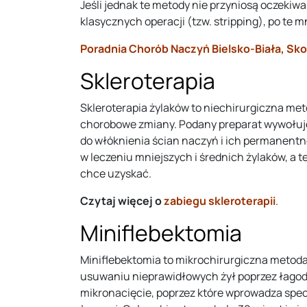
Jeśli jednak te metody nie przyniosą oczekiw
klasycznych operacji (tzw. stripping), po te 
Poradnia Chorób Naczyń Bielsko-Biała, S
Skleroterapia
Skleroterapia żylaków to niechirurgiczna meto
chorobowe zmiany. Podany preparat wywołuje e
do włóknienia ścian naczyń i ich permanentne
w leczeniu mniejszych i średnich żylaków, a t
chce uzyskać.
Czytaj więcej o
zabiegu skleroterapii
.
Miniflebektomia
Miniflebektomia to mikrochirurgiczna metoda 
usuwaniu nieprawidłowych żył poprzez łagodn
mikronacięcie, poprzez które wprowadza spec