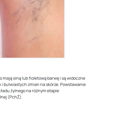
o mają siną lub fioletową barwę i są widoczne
 i bulwiastych zmian na skórze. Powstawanie
kładu żylnego na różnym etapie
lnej (PchŻ).