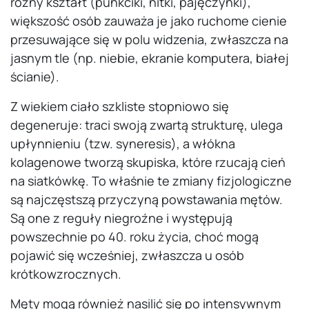
różny kształt (punkciki, nitki, pajęczynki),
większość osób zauważa je jako ruchome cienie
przesuwające się w polu widzenia, zwłaszcza na
jasnym tle (np. niebie, ekranie komputera, białej
ścianie).
Z wiekiem ciało szkliste stopniowo się
degeneruje: traci swoją zwartą strukturę, ulega
upłynnieniu (tzw. syneresis), a włókna
kolagenowe tworzą skupiska, które rzucają cień
na siatkówkę. To właśnie te zmiany fizjologiczne
są najczęstszą przyczyną powstawania mętów.
Są one z reguły niegroźne i występują
powszechnie po 40. roku życia, choć mogą
pojawić się wcześniej, zwłaszcza u osób
krótkowzrocznych.
Męty mogą również nasilić się po intensywnym