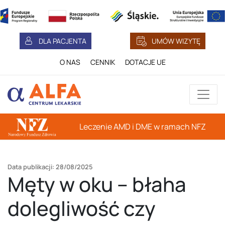
DLA PACJENTA
UMÓW WIZYTĘ
O NAS
CENNIK
DOTACJE UE
Leczenie AMD i DME w ramach NFZ
Data publikacji: 28/08/2025
Męty w oku – błaha
dolegliwość czy