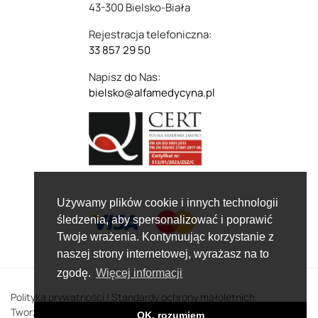
43-300 Bielsko-Biała
Rejestracja telefoniczna:
33 857 29 50
Napisz do Nas:
bielsko@alfamedycyna.pl
Używamy plików cookie i innych technologii
śledzenia, aby spersonalizować i poprawić
Twoje wrażenia. Kontynuując korzystanie z
naszej strony internetowej, wyrażasz na to
zgodę.
Więcej informacji
Polityka prywatności
|
Standardy ochrony małoletnich
Tworzenie stron www:
Data Quest | CMS TYPO3
OK, rozumiem